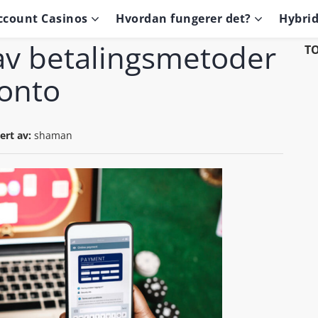
ccount Casinos
Hvordan fungerer det?
Hybrid
 i kasinoer uten konto
v betalingsmetoder
T
konto
ert av:
shaman