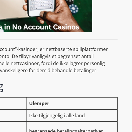
ccount”-kasinoer, er nettbaserte spillplattformer
onto. De tilbyr vanligvis et begrenset antall
le nettcasinoer, fordi de ikke lagrer personlig
vanskeligere for dem å behandle betalinger.
g
Ulemper
Ikke tilgjengelig i alle land
begrensede betalingsalternativer