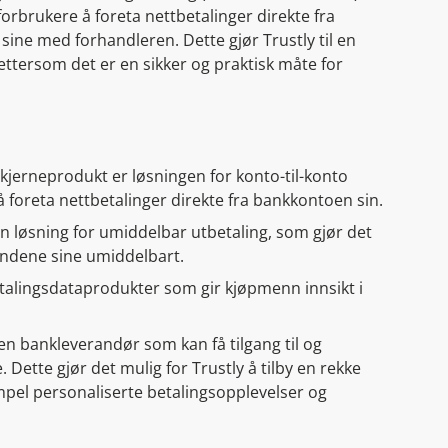
forbrukere å foreta nettbetalinger direkte fra
ine med forhandleren. Dette gjør Trustly til en
ttersom det er en sikker og praktisk måte for
 kjerneprodukt er løsningen for konto-til-konto
å foreta nettbetalinger direkte fra bankkontoen sin.
en løsning for umiddelbar utbetaling, som gjør det
kundene sine umiddelbart.
betalingsdataprodukter som gir kjøpmenn innsikt i
en bankleverandør som kan få tilgang til og
tte gjør det mulig for Trustly å tilby en rekke
mpel personaliserte betalingsopplevelser og