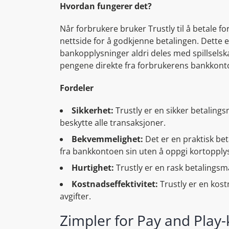
Hvordan fungerer det?
Når forbrukere bruker Trustly til å betale fo
nettside for å godkjenne betalingen. Dette 
bankopplysninger aldri deles med spillselsk
pengene direkte fra forbrukerens bankkonto t
Fordeler
Sikkerhet:
Trustly er en sikker betaling
beskytte alle transaksjoner.
Bekvemmelighet:
Det er en praktisk be
fra bankkontoen sin uten å oppgi kortopply
Hurtighet:
Trustly er en rask betalingsm
Kostnadseffektivitet:
Trustly er en kost
avgifter.
Zimpler for Pay and Play