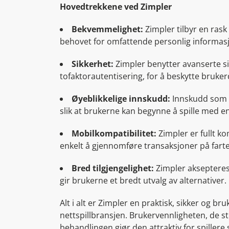
Hovedtrekkene ved Zimpler
Bekvemmelighet:
Zimpler tilbyr en ras
behovet for omfattende personlig informasjo
Sikkerhet:
Zimpler benytter avanserte sik
tofaktorautentisering, for å beskytte bruker
Øyeblikkelige innskudd:
Innskudd som g
slik at brukerne kan begynne å spille med en
Mobilkompatibilitet:
Zimpler er fullt k
enkelt å gjennomføre transaksjoner på fart
Bred tilgjengelighet:
Zimpler aksepteres
gir brukerne et bredt utvalg av alternativer.
Alt i alt er Zimpler en praktisk, sikker og b
nettspillbransjen. Brukervennligheten, de s
behandlingen gjør den attraktiv for spiller