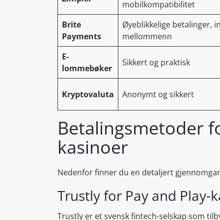
mobilkompatibilitet
Brite
Øyeblikkelige betalinger, 
Payments
mellommenn
E-
Sikkert og praktisk
lommebøker
Kryptovaluta
Anonymt og sikkert
Betalingsmetoder fo
kasinoer
Nedenfor finner du en detaljert gjennomga
Trustly for Pay and Play-
Trustly er et svensk fintech-selskap som til