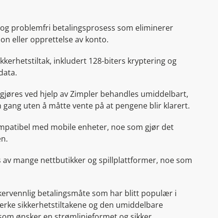
k og problemfri betalingsprosess som eliminerer
n eller opprettelse av konto.
kerhetstiltak, inkludert 128-biters kryptering og
data.
jøres ved hjelp av Zimpler behandles umiddelbart,
 gang uten å måtte vente på at pengene blir klarert.
ompatibel med mobile enheter, noe som gjør det
en.
 av mange nettbutikker og spillplattformer, noe som
rukervennlig betalingsmåte som har blitt populær i
terke sikkerhetstiltakene og den umiddelbare
e som ønsker en strømlinjeformet og sikker