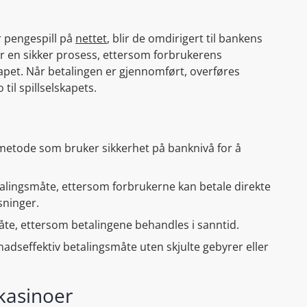
r pengespill på
nettet
, blir de omdirigert til bankens
er en sikker prosess, ettersom forbrukerens
apet. Når betalingen er gjennomført, overføres
il spillselskapets.
smetode som bruker sikkerhet på banknivå for å
talingsmåte, ettersom forbrukerne kan betale direkte
sninger.
åte, ettersom betalingene behandles i sanntid.
nadseffektiv betalingsmåte uten skjulte gebyrer eller
-kasinoer