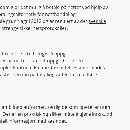
som gjør det mulig å betale på nettet ved hjelp av
alingsalternativ for netthandel og
le grunnlagt i 2012 og er regulert av det
svenske
 strenge sikkerhetsprotokoller.
 brukerne ikke trenger å oppgi
oer på nettet. I stedet oppgir brukeren
mpler-kontoen. En unik bekreftelseskode sendes
aster den inn på betalingssiden for å fullføre
tgamblingplattformer, særlig de som opererer uten
. Det er en praktisk og sikker måte å gjøre innskudd
nsiell informasjon med kasinoet.