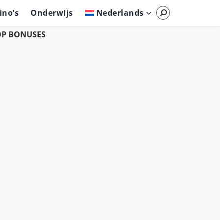
ino’s
Onderwijs
Nederlands
OP BONUSES