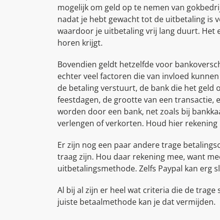
mogelijk om geld op te nemen van gokbedri
nadat je hebt gewacht tot de uitbetaling is 
waardoor je uitbetaling vrij lang duurt. Het
horen krijgt.
Bovendien geldt hetzelfde voor bankoversch
echter veel factoren die van invloed kunnen 
de betaling verstuurt, de bank die het geld
feestdagen, de grootte van een transactie, e
worden door een bank, net zoals bij bankka
verlengen of verkorten. Houd hier rekening
Er zijn nog een paar andere trage betalings
traag zijn. Hou daar rekening mee, want me
uitbetalingsmethode. Zelfs Paypal kan erg sl
Al bij al zijn er heel wat criteria die de tr
juiste betaalmethode kan je dat vermijden.