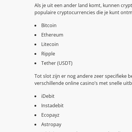
Als je uit een ander land komt, kunnen cryp
populaire cryptocurrencies die je kunt ontmo
Bitcoin
Ethereum
Litecoin
Ripple
Tether (USDT)
Tot slot zijn er nog andere zeer specifieke b
verschillende online casino’s met snelle uitb
iDebit
Instadebit
Ecopayz
Astropay