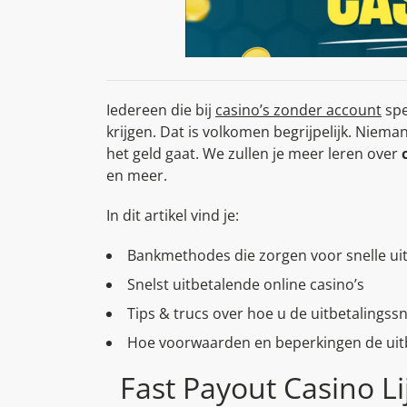
Iedereen die bij
casino’s zonder account
spe
krijgen. Dat is volkomen begrijpelijk. Niem
het geld gaat. We zullen je meer leren over
en meer.
In dit artikel vind je:
Bankmethodes die zorgen voor snelle ui
Snelst uitbetalende online casino’s
Tips & trucs over hoe u de uitbetalingss
Hoe voorwaarden en beperkingen de uit
Fast Payout Casino Li