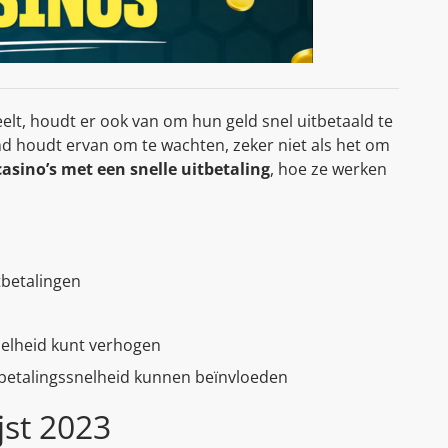
elt, houdt er ook van om hun geld snel uitbetaald te
and houdt ervan om te wachten, zeker niet als het om
casino’s met een snelle uitbetaling
, hoe ze werken
tbetalingen
nelheid kunt verhogen
betalingssnelheid kunnen beïnvloeden
jst 2023