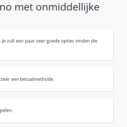
ino met onmiddellijke
t. Je zult een paar zeer goede opties vinden die
lecteer een betaalmethode.
pelen.