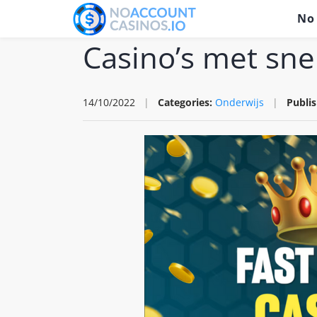
No
Home
Onderwijs
Casino’s met snelle uitbetaling
Casino’s met snel
14/10/2022
|
Categories:
Onderwijs
|
Publis