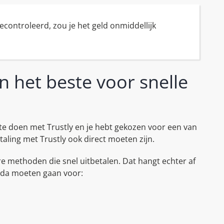
gecontroleerd, zou je het geld onmiddellijk
 het beste voor snelle
 te doen met Trustly en je hebt gekozen voor een van
taling met Trustly ook direct moeten zijn.
re methoden die snel uitbetalen. Dat hangt echter af
nada moeten gaan voor: