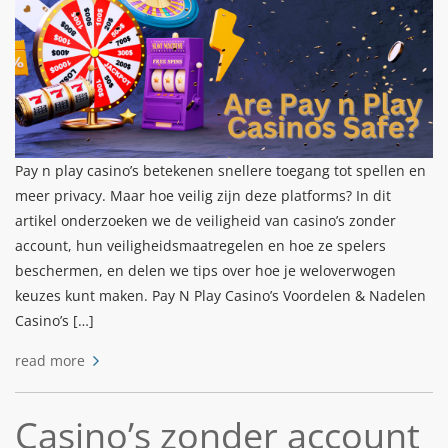
Pay n play casino’s betekenen snellere toegang tot spellen en
meer privacy. Maar hoe veilig zijn deze platforms? In dit
artikel onderzoeken we de veiligheid van casino’s zonder
account, hun veiligheidsmaatregelen en hoe ze spelers
beschermen, en delen we tips over hoe je weloverwogen
keuzes kunt maken. Pay N Play Casino’s Voordelen & Nadelen
Casino’s […]
read more
Casino’s zonder account