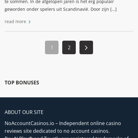
te sommen. In de afgelopen jaren is het erg populair
geworden onder spelers uit Scandinavië. Door zijn […]
read more
1
2
TOP BONUSES
ABOUT OUR SITE
NoAccountCasinos.io – Independent online casino
reviews site dedicated to no account casinos.