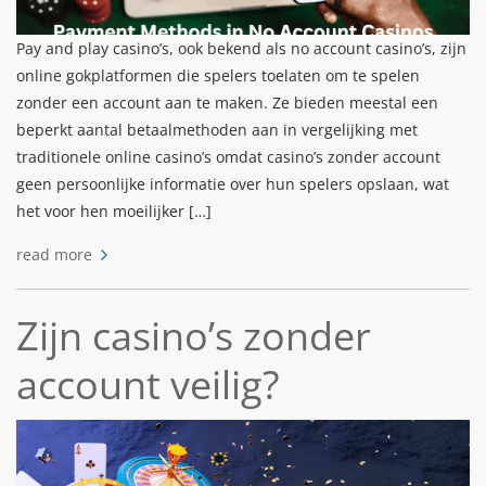
Pay and play casino’s, ook bekend als no account casino’s, zijn
online gokplatformen die spelers toelaten om te spelen
zonder een account aan te maken. Ze bieden meestal een
beperkt aantal betaalmethoden aan in vergelijking met
traditionele online casino’s omdat casino’s zonder account
geen persoonlijke informatie over hun spelers opslaan, wat
het voor hen moeilijker […]
read more
Zijn casino’s zonder
account veilig?