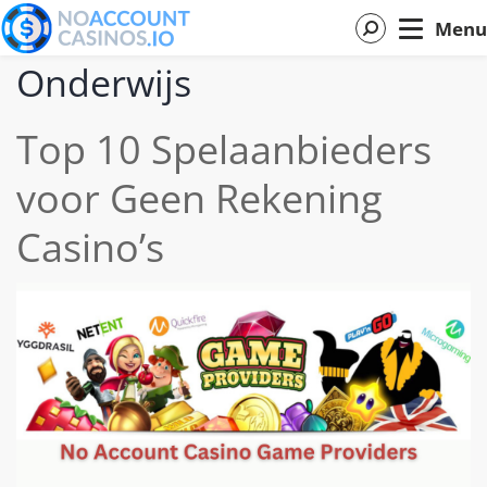
Menu
Home
Onderwijs
Onderwijs
Top 10 Spelaanbieders
voor Geen Rekening
Casino’s