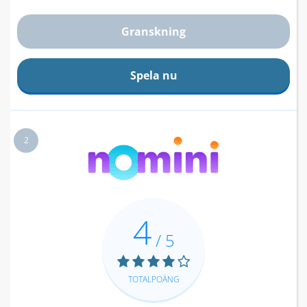
Granskning
Spela nu
2
4
/ 5
TOTALPOÄNG