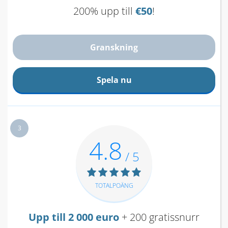
200% upp till
€50
!
Granskning
Spela nu
3
4.8
/ 5
TOTALPOÄNG
Upp till 2 000 euro
+ 200 gratissnurr