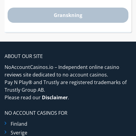
Granskning
ABOUT OUR SITE
NoAccountCasinos.io – Independent online casino
reviews site dedicated to no account casinos.
Pay N Play® and Trustly are registered trademarks of
Trustly Group AB.
Please read our
Disclaimer
.
NO ACCOUNT CASINOS FOR
Finland
Sverige