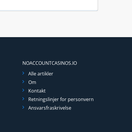
NOACCOUNTCASINOS.IO
Alle artikler
Om
Kontakt
Retningslinjer for personvern
Ansvarsfraskrivelse