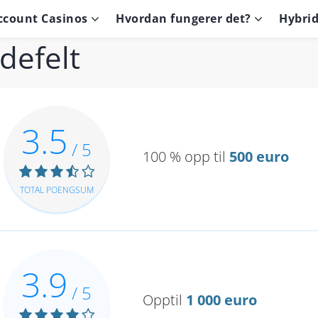
ccount Casinos
Hvordan fungerer det?
Hybrid
defelt
3.5
/ 5
100 % opp til
500 euro
TOTAL POENGSUM
3.9
/ 5
Opptil
1 000 euro