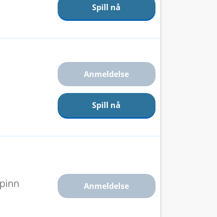
Spill nå
Anmeldelse
Spill nå
spinn
Anmeldelse