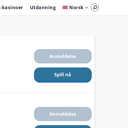
-kasinoer
Utdanning
Norsk
Anmeldelse
Spill nå
Anmeldelse