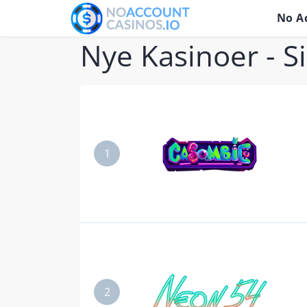
No A
Hjem
Nye Kasinoer - Sidefelt
Nye Kasinoer - Si
1
2