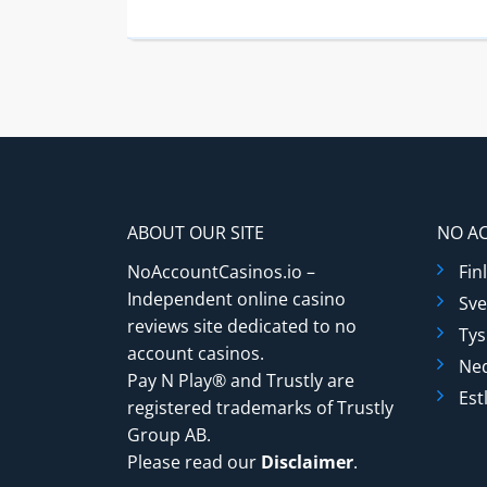
ABOUT OUR SITE
NO A
NoAccountCasinos.io –
Fin
Independent online casino
Sve
reviews site dedicated to no
Tys
account casinos.
Ne
Pay N Play® and Trustly are
Est
registered trademarks of Trustly
Group AB.
Please read our
Disclaimer
.