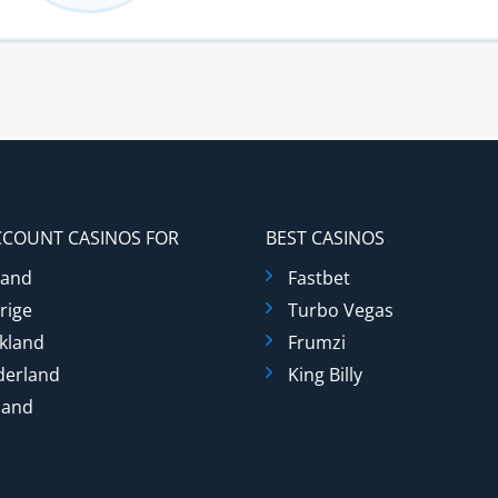
CCOUNT CASINOS FOR
BEST CASINOS
land
Fastbet
rige
Turbo Vegas
kland
Frumzi
derland
King Billy
land