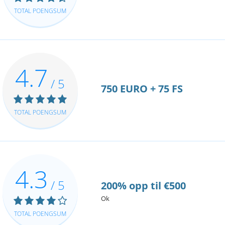
TOTAL POENGSUM
4.7
/ 5
750 EURO + 75 FS
TOTAL POENGSUM
4.3
/ 5
200% opp til €500
Ok
TOTAL POENGSUM