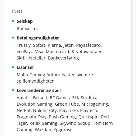
INFO
Selskap
Romix Ltd.
Betalingsmuligheter
Trustly, Sofort, Klarna, Jeton, Paysafecard,
ecoPayz, Visa, Mastercard, Kryptovalutaer,
Skrill, Neteller, Bankoverføring
Lisenser
Malta Gaming Authority, den svenske
spillemyndigheten
Leverandører av spill
Amatic, Betsoft, BF Games, ELK Studios,
Evolution Gaming, Green Tube, Microgaming,
NetEnt, Nolimit City, Play'n Go, Playtech,
Pragmatic Play, Push Gaming, Quickspin, Red
Tiger, Relax Gaming, Skywind Group, Tom Horn
Gaming, Wazdan, Yggdrasil