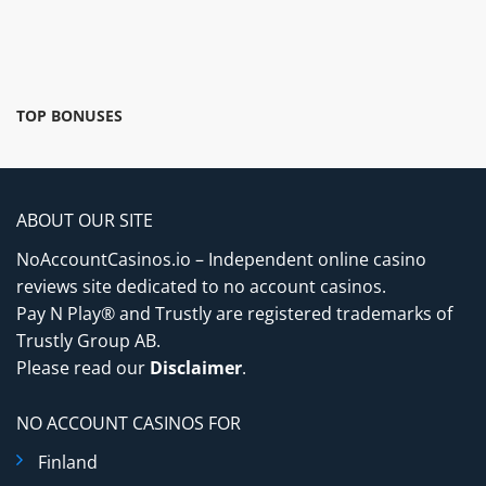
TOP BONUSES
ABOUT OUR SITE
NoAccountCasinos.io – Independent online casino
reviews site dedicated to no account casinos.
Pay N Play® and Trustly are registered trademarks of
Trustly Group AB.
Please read our
Disclaimer
.
NO ACCOUNT CASINOS FOR
Finland