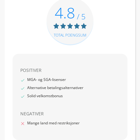
4.8
/ 5
TOTAL POENGSUM
POSITIVER
MGA- og SGA-lisenser
Alternative betalingsalternativer
Solid velkomstbonus
NEGATIVER
Mange land med restriksjoner