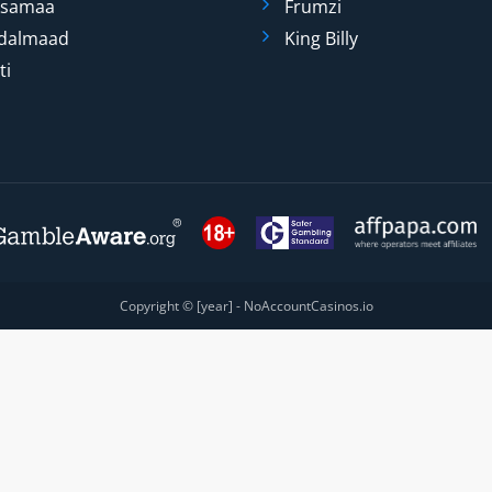
ksamaa
Frumzi
dalmaad
King Billy
ti
Copyright © [year] - NoAccountCasinos.io