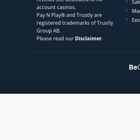
Sa
account casinos.
Ma
Pay N Play® and Trustly are
Ees
registered trademarks of Trustly
Group AB.
Please read our
Disclaimer
.