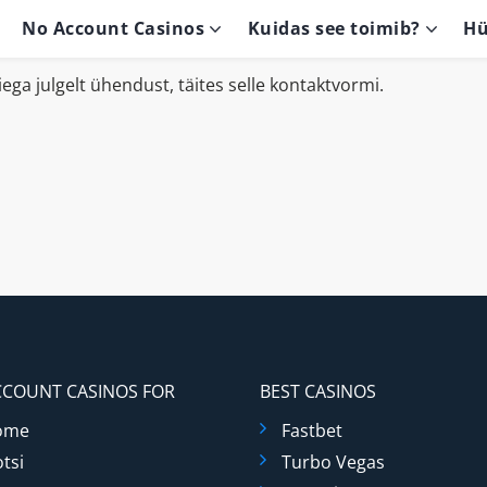
No Account Casinos
Kuidas see toimib?
Hü
ega julgelt ühendust, täites selle kontaktvormi.
CCOUNT CASINOS FOR
BEST CASINOS
ome
Fastbet
tsi
Turbo Vegas