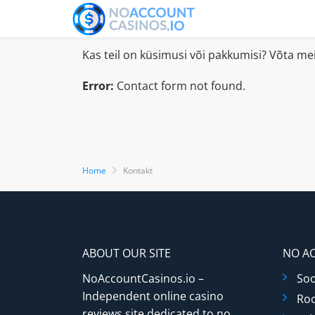
Kontakt
Kas teil on küsimusi või pakkumisi? Võta mei
Error:
Contact form not found.
Home
Kontakt
ABOUT OUR SITE
NO A
NoAccountCasinos.io –
So
Independent online casino
Roo
reviews site dedicated to no