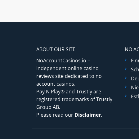
ABOUT OUR SITE
NO A
NoAccountCasinos.io –
Fin
Independent online casino
Sc
reviews site dedicated to no
De
account casinos.
Nie
Pay N Play® and Trustly are
Est
registered trademarks of Trustly
Group AB.
Please read our
Disclaimer
.