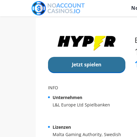
No
Home
Reviews
Hyper
Jetzt spielen
INFO
Unternehmen
L&L Europe Ltd Spielbanken
Lizenzen
Malta Gaming Authority, Swedish