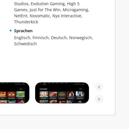
Studios, Evolution Gaming, High 5
Games, Just for The Win, Microgaming,
NetEnt, Novomatic, Nyx Interactive,
Thunderkick
Sprachen
Englisch, Finnisch, Deutsch, Norwegisch,
Schwedisch